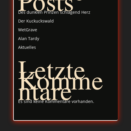
Posts
Des dunklen Prinzen schlagend Herz
Der Kuckuckswald
WetGrave
Alan Tardy
Aktuelles
Letzte
Komme
ntare
Es sind keine Kommentare vorhanden.